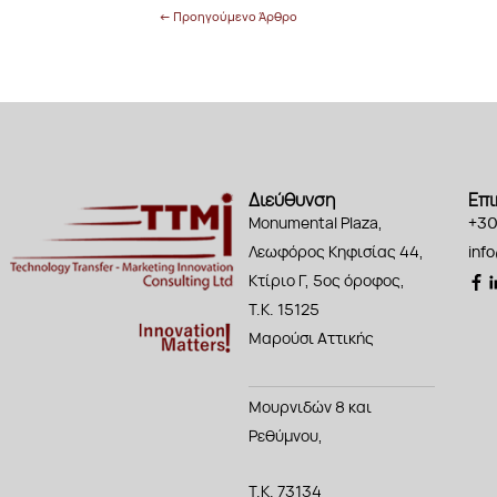
←
Προηγούμενο Άρθρο
Διεύθυνση
Επι
Monumental Plaza,
+30
Λεωφόρος Κηφισίας 44,
info
Κτίριο Γ, 5ος όροφος,
Τ.Κ. 15125
Μαρούσι Αττικής
Μουρνιδών 8 και
Ρεθύμνου,
Τ.Κ. 73134