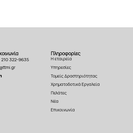
κοινωνία
Πληροφορίες
Η εταιρεία
 210 322-9635
Ιστορικό
Υπηρεσίες
@ttmi.gr
Εταιρική Φιλοσοφία –
Ανασχεδιασμός
Τομείς Δραστηριότητας
Αποστολή
Ολοκληρωμένες Λύσεις
Χρηματοδοτικά Εργαλεία
Ανθρώπινο Δυναμικό
Συμβουλευτική
Πελάτες
Μεθοδολογία
Χρηματοδότηση
Πελατολόγιο
Νέα
Ενδεικτικά Έργα
Επικοινωνία