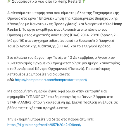
Συναρπαστικά νέα από το Hemp Restart!
Αισθανόμαστε υπερήφανοι που είμαστε μέλος της Επιχειρησιακής
Ομάδας στο έργο “ Επανεκκίνηση της Καλλιέργειας Βιομηχανικής
Κάνναβης με Καινοτομικές Προσεγγίσεις” και διακριτικό τίτλο
Hemp
Restart
.
Το έργο εγκρίθηκε και υλοποιείται στο πλαίσιο του
Προγράμματος Αγροτικής Ανάπτυξης (ΠΑΑ) 2014-2020 (Δράση 2 –
Μέτρο 16) και συγχρηματοδοτείται από το Ευρωπαϊκό Γεωργικό
Ταμείο Αγροτικής Ανάπτυξης (ΕΓΤΑΑ) και το ελληνικό κράτος.
Στο πλαίσιο του έργου, την Τετάρτη 13 Δεκεμβρίου, ο Αγροτικός
Συνεταιρισμός Ορχομενού πραγματοποίησε μια ημέρα καινοτομίας
στο Συνεδριακό Κέντρο Ορχομενού (Πετρινά). Περισσότερες
λεπτομέρειες μπορείτε να διαβάσετε
εδώ
https://hemprestart.com/hemprestart-report/
Με αφορμή την ημερίδα έγινε αφιέρωμα στην εκπομπή και
εφημερίδα “ΥΠΑΙΘΡΟΣ” του δημοσιογράφου Γιάννη Σάρρου στο
STAR-ΛΑΜΙΑΣ, όπου η καλεσμένη Δρ. Ελένη Τσαλίκη ανέλυσε σε
βάθος τις πτυχές του προγράμματος.
Την εκπομπή μπορείτε να δείτε στο παρακάτω link:
https://digitalstar.gr/media/657b20e2d09eed/