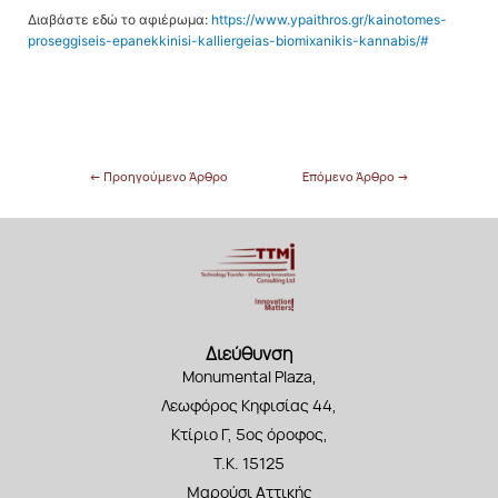
Διαβάστε εδώ το αφιέρωμα:
https://www.ypaithros.gr/kainotomes-
proseggiseis-epanekkinisi-kalliergeias-biomixanikis-kannabis/#
←
Προηγούμενο Άρθρο
Επόμενο Άρθρο
→
Διεύθυνση
Monumental Plaza,
Λεωφόρος Κηφισίας 44,
Κτίριο Γ, 5ος όροφος,
Τ.Κ. 15125
Μαρούσι Αττικής