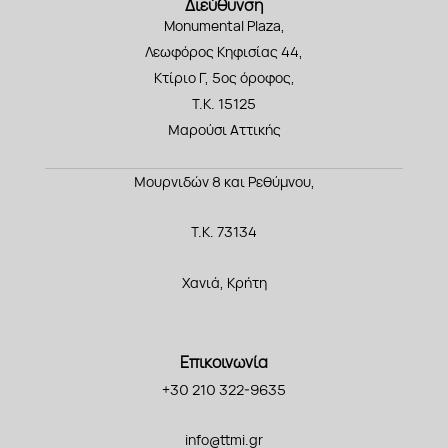
Διεύθυνση
Monumental Plaza,
Λεωφόρος Κηφισίας 44,
Κτίριο Γ, 5ος όροφος,
Τ.Κ. 15125
Μαρούσι Αττικής
Μουρνιδών 8 και Ρεθύμνου,
Τ.Κ. 73134
Χανιά, Κρήτη
Επικοινωνία
+30 210 322-9635
info@ttmi.gr