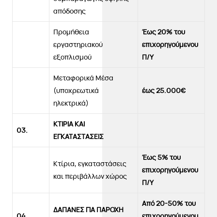
απόδοσης
Προμήθεια
Έως 20% του
εργαστηριακού
επιχορηγούμενου
εξοπλισμού
Π/Υ
Μεταφορικά Μέσα
(υποχρεωτικά
έως 25.000€
ηλεκτρικά)
ΚΤΙΡΙΑ ΚΑΙ
0
3
.
ΕΓΚΑΤΑΣΤΑΣΕΙΣ
Έως 5% του
Κτίρια, εγκαταστάσεις
επιχορηγούμενου
και περιβάλλων χώρος
Π/Υ
Από 20-50% του
ΔΑΠΑΝΕΣ ΓΙΑ ΠΑΡΟΧΗ
04.
επιχορηγούμενου