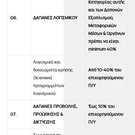
Κατηγορίας αυτής
και των Δαπανών
06.
ΔΑΠΑΝΕΣ ΛΟΓΙΣΜΙΚΟΥ
Εξοπλισμού,
Μεταφορικών
Μέσων & Οργάνων
πρέπει να είναι
minimum
40%
Λογισμικό και
δικαιώματα χρήσης
Από 10-40% του
(licenses)
επιχορηγούμενου
προγραμμάτων
Π/Υ
λογισμικού
ΔΑΠΑΝΕΣ ΠΡΟΒΟΛΗΣ,
Έως 10% του
07.
ΠΡΟΩΘΗΣΗΣ &
επιχορηγούμενου
ΔΙΚΤΥΩΣΗΣ
Π/Υ
Συμμετοχή σε