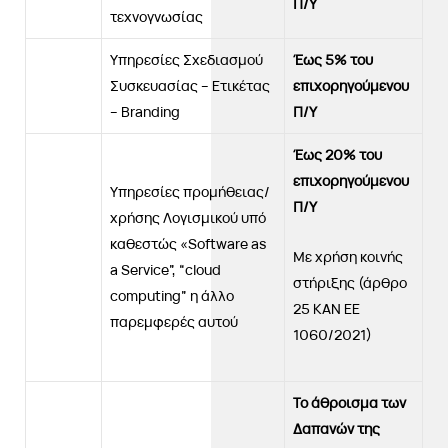
Π/Υ
τεχνογνωσίας
Υπηρεσίες Σχεδιασμού
Έως 5% του
Συσκευασίας – Ετικέτας
επιχορηγούμενου
– Branding
Π/Υ
Έως 20% του
επιχορηγούμενου
Υπηρεσίες προμήθειας/
Π/Υ
χρήσης Λογισμικού υπό
καθεστώς «Software as
Με χρήση κοινής
a Service”, “cloud
στήριξης (άρθρο
computing” η άλλο
25 ΚΑΝ ΕΕ
παρεμφερές αυτού
1060/2021)
To
άθροισμα των
Δαπανών της