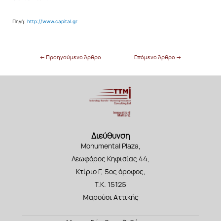
Πηγή:
http://www.capital.gr
←
Προηγούμενο Άρθρο
Επόμενο Άρθρο
→
Διεύθυνση
Monumental Plaza,
Λεωφόρος Κηφισίας 44,
Κτίριο Γ, 5ος όροφος,
Τ.Κ. 15125
Μαρούσι Αττικής