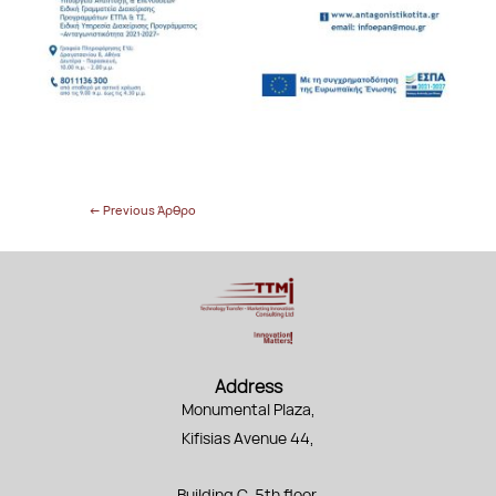
←
Previous Άρθρο
Address
Monumental Plaza,
Kifisias Avenue 44,
Building C, 5th floor,